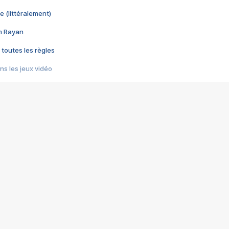
e (littéralement)
im Rayan
 toutes les règles
s les jeux vidéo
us choquant de Rockstar ? - Le scandale BULLY
e plus moche de Steam
du RÊVE tourne au CAUCHEMAR
pendant 8 heures
it… à tort
umiliés par un jeu vidéo
ire - Final Fantasy 8
ti un empire - Age of Empires