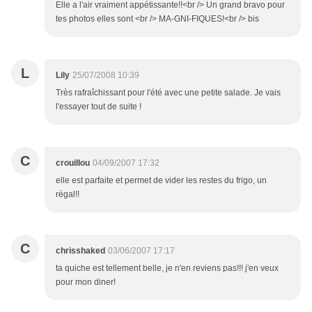
Elle a l'air vraiment appétissante!!<br /> Un grand bravo pour
tes photos elles sont <br /> MA-GNI-FIQUES!<br /> bis
L
Lily
25/07/2008 10:39
Très rafraîchissant pour l'été avec une petite salade. Je vais
l'essayer tout de suite !
C
crouillou
04/09/2007 17:32
elle est parfaite et permet de vider les restes du frigo, un
régal!!
C
chrisshaked
03/06/2007 17:17
ta quiche est tellement belle, je n'en reviens pas!!! j'en veux
pour mon diner!