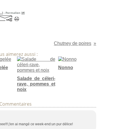
…
]
- Permalien [
#
]
Chutney de poires
us aimerez aussi :
elée
Nonno
Salade de céleri-
rave, pommes et
noix
Commentaires
e!!! j'en ai mangé ce week-end:un pur délice!