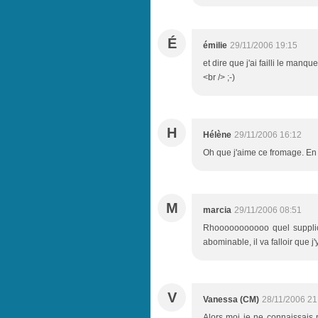
É
émilie
29/11/2006 19:15
et dire que j'ai failli le manqu
<br /> ;-)
H
Hélène
29/11/2006 16:12
Oh que j'aime ce fromage. En
M
marcia
29/11/2006 08:51
Rhooooooooooo quel supplice, 
abominable, il va falloir que j
V
Vanessa (CM)
28/11/2006 21
Alors moi je ne connaissais 