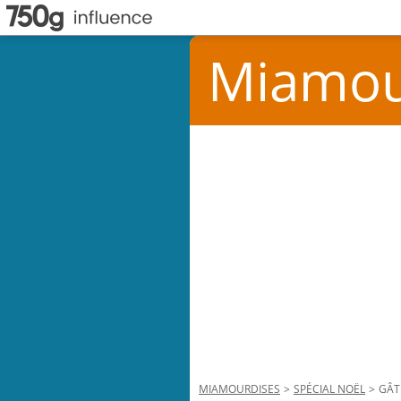
Miamou
MIAMOURDISES
>
SPÉCIAL NOËL
>
GÂT