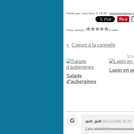
Posté par Lauriana à 13:38 -
Commentaires [
Vous aimez ?
0 vote
Coeurs à la cannelle
Vo
Lapin en g
Salade
d'aubergines
G
guili_guili
06/12/2006 16:20
Lala lalalèèèèreeeeeeeeeeeee