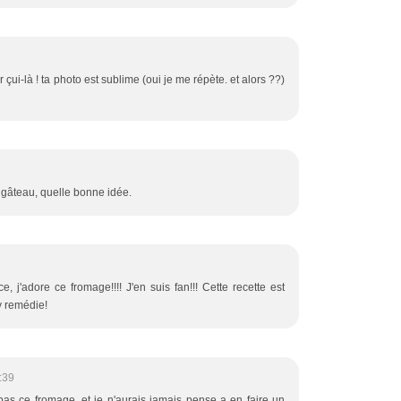
er çui-là ! ta photo est sublime (oui je me répète. et alors ??)
 gâteau, quelle bonne idée.
j'adore ce fromage!!!! J'en suis fan!!! Cette recette est
'y remédie!
:39
pas ce fromage, et je n'aurais jamais pense a en faire un