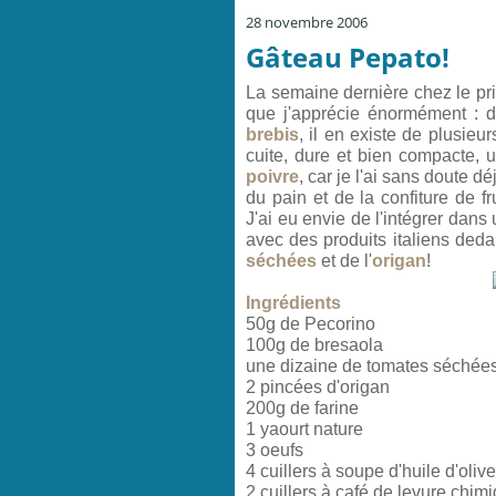
28 novembre 2006
Gâteau Pepato!
La semaine dernière chez le pri
que j'apprécie énormément : 
brebis
, il en existe de plusieur
cuite, dure et bien compacte, un
poivre
, car je l'ai sans doute d
du pain et de la confiture de f
J'ai eu envie de l'intégrer dans 
avec des produits italiens deda
séchées
et de l'
origan
!
Ingrédients
50g de Pecorino
100g de bresaola
une dizaine de tomates séchée
2 pincées d'origan
200g de farine
1 yaourt nature
3 oeufs
4 cuillers à soupe d'huile d'olive
2 cuillers à café de levure chim