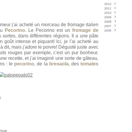
2012
2011
Mai
(1)
2010
Avril
Avril
(1)
(1)
2009
Mars
Mars
(1)
(2)
2008
Janvier
Septembre
(2)
(1)
meur j'ai acheté un morceau de fromage italien
2007
Août
Décembre
(1)
(3)
du
Pecorino
. Le Pecorino est un
fromage de
2006
Juin
Octobre
Décembre
(1)
(3)
(4)
s sortes, dans différentes régions. Il a une pâte
Avril
Septembre
Novembre
Décembre
(2)
(10)
(15)
(2)
Mars
Juillet
Octobre
Novembre
(2)
(3)
(11)
(17)
 goût intense et piquant! Ici, je l'ai acheté au
Février
Juin
Septembre
Octobre
(1)
(3)
(15)
(9)
éjà dit, mais j'adore le poivre! Dégusté juste avec
Janvier
Mai
Août
Septembre
(4)
(12)
(3)
(19)
ruits rouges par exemple, c'est un pur bonheur.
Avril
Juillet
Août
(5)
(16)
(12)
Mars
Juin
Juillet
(9)
(3)
(11)
une recette, et j'ai imaginé une sorte de gâteau,
Février
Mai
Juin
(10)
(27)
(5)
ns : le
pecorino
, de la
bresaola
, des
tomates
Janvier
Avril
Mai
(7)
(13)
(8)
Mars
(9)
Février
(10)
Janvier
(13)
s
ique