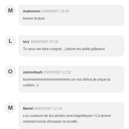
M
makenson
10/08/2007 15:34
bonne lecture
L
lory
29/03/2007 07:18
Tu veux me faire craquer....j'adore tes petits gâteaux!
O
oumsohayb
25/03/2007 12:32
hummmmmmmmmmmmmmm un vrai délice jte pique ta
cuillère ;-)
M
Muriel
09/03/2007 12:19
Les couleurs de tes photos sont magnifiques ! Ca donne
vraiment envie d'essayer la recette .