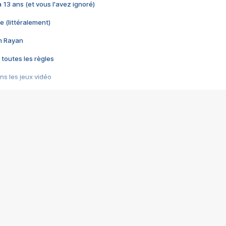
 a 13 ans (et vous l'avez ignoré)
e (littéralement)
im Rayan
 toutes les règles
s les jeux vidéo
us choquant de Rockstar ? - Le scandale BULLY
e plus moche de Steam
du RÊVE tourne au CAUCHEMAR
pendant 8 heures
it… à tort
umiliés par un jeu vidéo
ire - Final Fantasy 8
ti un empire - Age of Empires