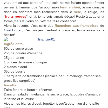
veau braisé aux carottes", tout cela ne me faisant spontanément
penser à l'amour que j'ai pour mon
tendre chéri
, je me console
donc en orientant mes recherches vers le
rose
, le rouge, les
"
fruits rouges
", et là, je ne suis jamais déçue! Reste à adapter la
forme,mais là, vous pouvez me faire confiance!
Alors la recette, c'est celle des
financiers aux framboises
de
Cyril Lignac
, c'est un jeu d'enfant à préparer, lancez-vous sans
hésiter!
Ingrédients
60g de sucre glace
25g de poudre d'amande
25g de farine
1 pincée de levure chimique
2 blancs d'oeuf
35g de beurre
1 barquette de framboises (replacé par un mélange framboises-
groseilles surgelées)
Recette
Faire fondre le beurre, réserver.
Dans un saladier, mélanger le sucre glace, la poudre d'amande,
la farine et la levure.
Ajouter les blancs d'oeuf, fouetter jusqu'à obtention d'une pâte