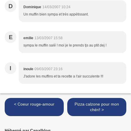
D
Dominique
14/03/2007 10:24
Un muffin bien sympa et très appétissant.
E
emilie
13/03/2007 15:58
sympa le muffin salé ! moi je le prends tjs au ptit dej !
I
inoule
09/03/2007 23:16
J'adore les muffins et ta recette a l'air succulente !!!
< Coeur rouge-amour
Pizza calzone pour mon
chéri! >
Hébergé par Canalblog