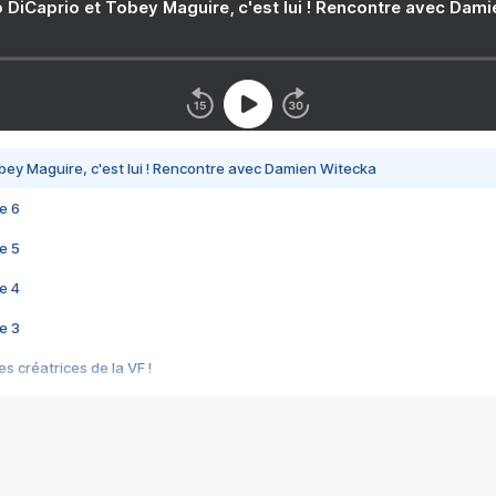
 DiCaprio et Tobey Maguire, c'est lui ! Rencontre avec Dam
bey Maguire, c'est lui ! Rencontre avec Damien Witecka
e 6
e 5
e 4
e 3
s créatrices de la VF !
e 2
e 1
e Mektoub My Love arrive enfin ! Rencontre avec Shaïn Boumedine et Sal