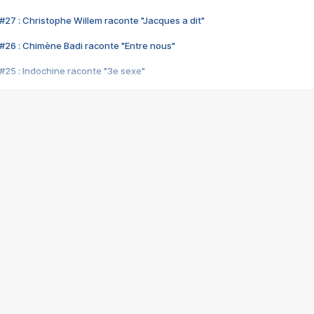
#27 : Christophe Willem raconte "Jacques a dit"
#26 : Chimène Badi raconte "Entre nous"
#25 : Indochine raconte "3e sexe"
#24 : Zaho raconte "C'est chelou"
#23 : Patrick Bruel raconte "Au café des délices"
#22 : Kyo raconte "Le chemin"
#21 : Nolwenn Leroy raconte "Cassé"
#20 : Patrick Hernandez raconte "Born to be alive"
#19 : Lorie raconte "Près de moi"
#18 : Michael Jones raconte "A nos actes manqués" (avec Jean-Jacque
#17 : Khaled raconte "Aïcha"
#16 : Corneille raconte "Parce qu'on vient de loin"