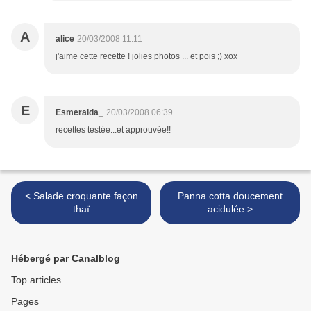
A
alice
20/03/2008 11:11
j'aime cette recette ! jolies photos ... et pois ;) xox
E
Esmeralda_
20/03/2008 06:39
recettes testée...et approuvée!!
< Salade croquante façon
Panna cotta doucement
thaï
acidulée >
Hébergé par Canalblog
Top articles
Pages