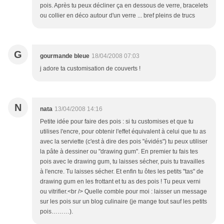
pois. Après tu peux décliner ça en dessous de verre, bracelets
ou collier en déco autour d'un verre ... bref pleins de trucs
G
gourmande bleue
18/04/2008 07:03
j adore ta customisation de couverts !
N
nata
13/04/2008 14:16
Petite idée pour faire des pois : si tu customises et que tu
utilises l'encre, pour obtenir l'effet équivalent à celui que tu as
avec la serviette (c'est à dire des pois "évidés") tu peux utiliser
la pâte à dessiner ou "drawing gum". En premier tu fais tes
pois avec le drawing gum, tu laisses sécher, puis tu travailles
à l'encre. Tu laisses sécher. Et enfin tu ôtes les petits "tas" de
drawing gum en les frottant et tu as des pois ! Tu peux verni
ou vitrifier.<br /> Quelle comble pour moi : laisser un message
sur les pois sur un blog culinaire (je mange tout sauf les petits
pois………).