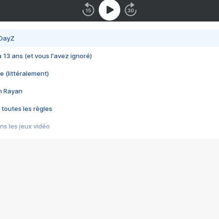
 DayZ
 a 13 ans (et vous l'avez ignoré)
e (littéralement)
im Rayan
 toutes les règles
s les jeux vidéo
us choquant de Rockstar ? - Le scandale BULLY
e plus moche de Steam
du RÊVE tourne au CAUCHEMAR
pendant 8 heures
it… à tort